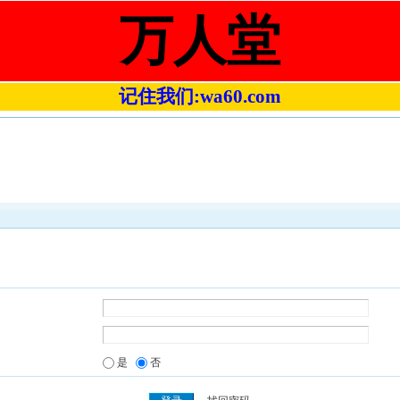
万人堂
记住我们:wa60.com
是
否