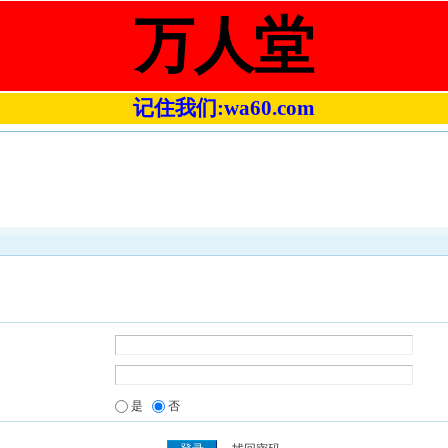
万人堂
记住我们:wa60.com
是
否