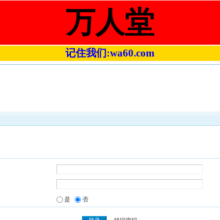
万人堂
记住我们:wa60.com
是
否