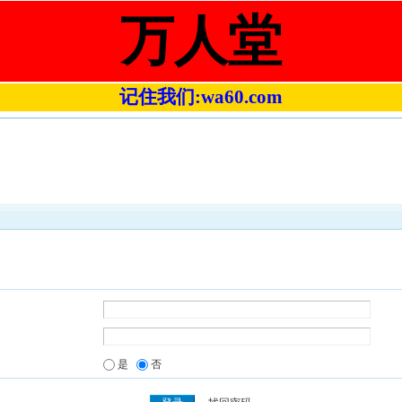
万人堂
记住我们:wa60.com
是
否