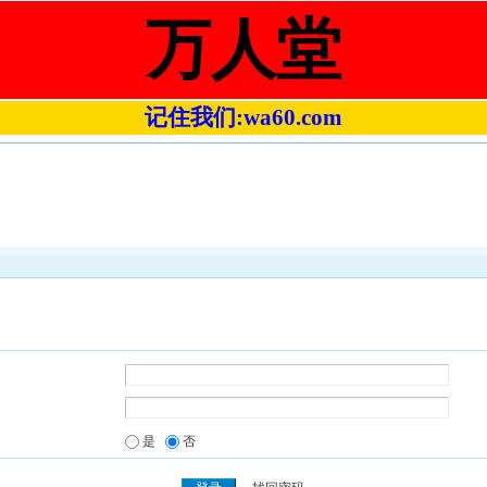
万人堂
记住我们:wa60.com
是
否