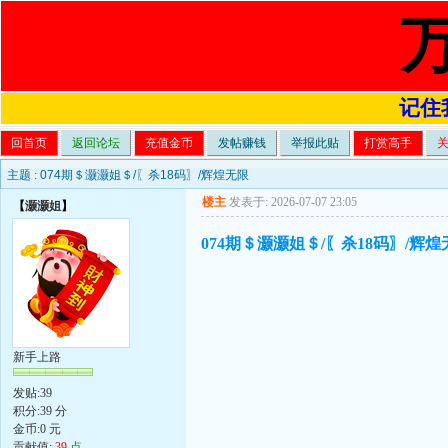
记住我
回首页
返回论坛
充值金币
发帖赚钱
举报此贴
打赏高手
主题 :
074期＄灏灏姐＄/〖杀18码〗/辉煌无限
楼主
发表于: 2026-07-07 23:05
【
灏灏姐
】
074期＄灏灏姐＄/〖杀18码〗/辉煌
新手上路
发贴:39
积分:39 分
金币:0 元
贡献值:
39
点