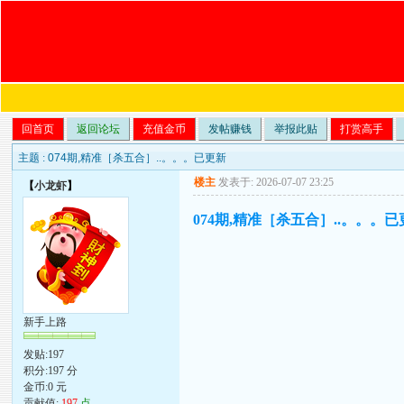
回首页
返回论坛
充值金币
发帖赚钱
举报此贴
打赏高手
主题 :
074期,精准［杀五合］..。。。已更新
楼主
发表于: 2026-07-07 23:25
【
小龙虾
】
074期,精准［杀五合］..。。。
新手上路
发贴:197
积分:197 分
金币:0 元
贡献值:
197
点