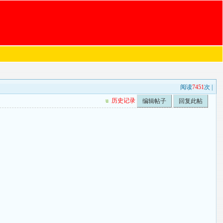
阅读
7451
次 |
u
历史记录
编辑帖子
回复此帖