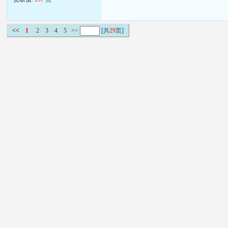
<<
1
2
3
4
5
>>
[共
29
页]