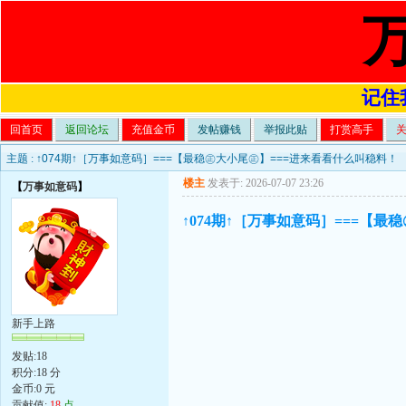
记住我
回首页
返回论坛
充值金币
发帖赚钱
举报此贴
打赏高手
主题 :
↑074期↑［万事如意码］===【最稳㊣大小尾㊣】===进来看看什么叫稳料！
楼主
发表于: 2026-07-07 23:26
【
万事如意码
】
↑074期↑［万事如意码］===【
新手上路
发贴:18
积分:18 分
金币:0 元
贡献值:
18
点