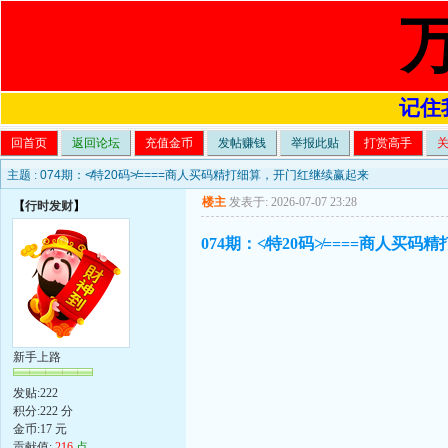
记住我
回首页
返回论坛
充值金币
发帖赚钱
举报此贴
打赏高手
主题 :
074期：≮特20码≯====商人买码精打细算，开门红继续赢起来
楼主
发表于: 2026-07-07 23:28
【
行时发财
】
074期：≮特20码≯====商人买
新手上路
发贴:222
积分:222 分
金币:17 元
贡献值:
216
点