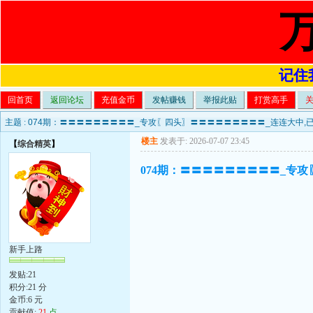
记住我
回首页
返回论坛
充值金币
发帖赚钱
举报此贴
打赏高手
主题 :
074期：〓〓〓〓〓〓〓〓〓_专攻〖四头〗〓〓〓〓〓〓〓〓〓_连连大中,已
楼主
发表于: 2026-07-07 23:45
【
综合精英
】
074期：〓〓〓〓〓〓〓〓〓_专攻
新手上路
发贴:21
积分:21 分
金币:6 元
贡献值:
21
点