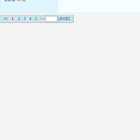
<<
1
2
3
4
5
>>
[共
8
页]