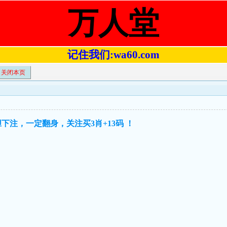
万人堂
记住我们:wa60.com
关闭本页
胆下注，一定翻身，关注买3肖+13码 ！