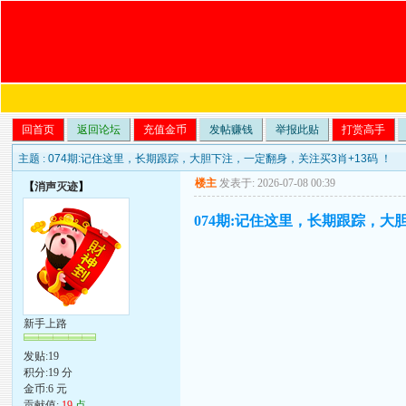
回首页
返回论坛
充值金币
发帖赚钱
举报此贴
打赏高手
主题 :
074期:记住这里，长期跟踪，大胆下注，一定翻身，关注买3肖+13码 ！
楼主
发表于: 2026-07-08 00:39
【
消声灭迹
】
074期:记住这里，长期跟踪，大
新手上路
发贴:19
积分:19 分
金币:6 元
贡献值:
19
点