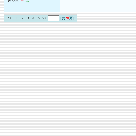
<<
1
2
3
4
5
>>
[共
28
页]