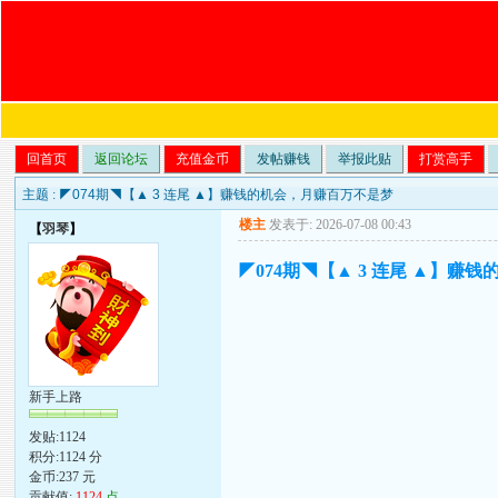
回首页
返回论坛
充值金币
发帖赚钱
举报此贴
打赏高手
主题 :
◤074期◥【▲ 3 连尾 ▲】赚钱的机会，月赚百万不是梦
楼主
发表于: 2026-07-08 00:43
【
羽琴
】
◤074期◥【▲ 3 连尾 ▲】赚
新手上路
发贴:1124
积分:1124 分
金币:237 元
贡献值:
1124
点