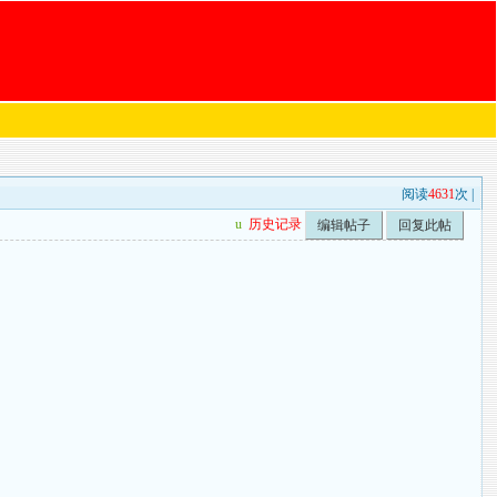
阅读
4631
次 |
u
历史记录
编辑帖子
回复此帖