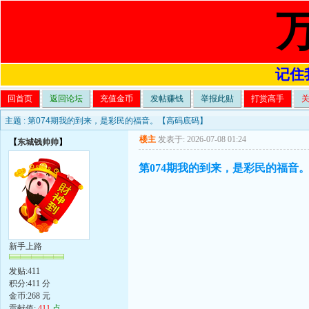
记住我
回首页
返回论坛
充值金币
发帖赚钱
举报此贴
打赏高手
主题 :
第074期我的到来，是彩民的福音。【高码底码】
楼主
发表于: 2026-07-08 01:24
【
东城钱帅帅
】
第074期我的到来，是彩民的福音
新手上路
发贴:411
积分:411 分
金币:268 元
贡献值:
411
点