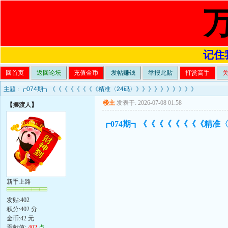
记住我
回首页
返回论坛
充值金币
发帖赚钱
举报此贴
打赏高手
主题 :
┏074期┓《《《《《《《《精准〈24码〉》》》》》》》》》》
楼主
发表于: 2026-07-08 01:58
【
摆渡人
】
┏074期┓《《《《《《《《精准
新手上路
发贴:402
积分:402 分
金币:42 元
贡献值:
402
点