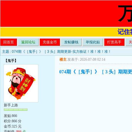
记住我
回首页
返回论坛
充值金币
发帖赚钱
举报此贴
打赏高手
主题 :
074期《［鬼手］》［ 3 头］期期更新-实力验证！准！准！准！
楼主
发表于: 2026-07-08 02:14
【
鬼手
】
074期《［鬼手］》［ 3 头］期
新手上路
发贴:866
积分:866 分
金币:325 元
贡献值:
866
点