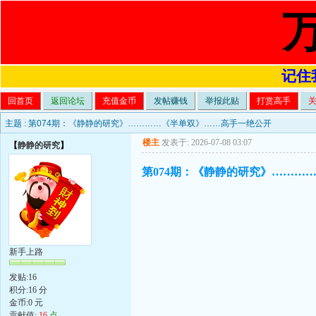
记住我
回首页
返回论坛
充值金币
发帖赚钱
举报此贴
打赏高手
主题 :
第074期：《静静的研究》…………《半单双》……高手一绝公开
楼主
发表于: 2026-07-08 03:07
【
静静的研究
】
第074期：《静静的研究》………
新手上路
发贴:16
积分:16 分
金币:0 元
贡献值:
16
点