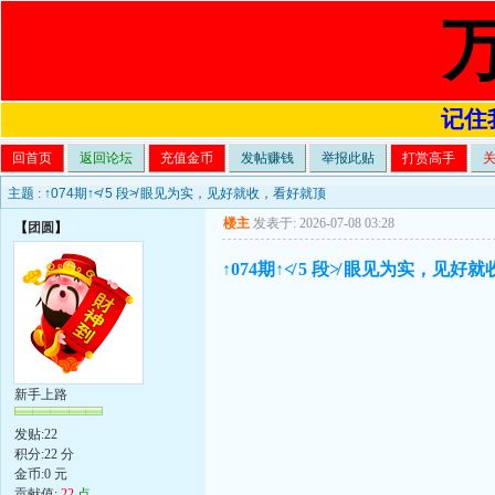
记住我
回首页
返回论坛
充值金币
发帖赚钱
举报此贴
打赏高手
主题 :
↑074期↑≮ 5 段≯ 眼见为实，见好就收，看好就顶
楼主
发表于: 2026-07-08 03:28
【
团圆
】
↑074期↑≮ 5 段≯ 眼见为实，见
新手上路
发贴:22
积分:22 分
金币:0 元
贡献值:
22
点