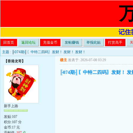
记住我
回首页
返回论坛
充值金币
发帖赚钱
举报此贴
打赏高手
主题 :
╟074期╢〖中特二四码〗发财！ 发财！ 发财！
楼主
发表于: 2026-07-08 03:29
【
香港龙哥
】
╟074期╢〖中特二四码〗发财！ 发
新手上路
发贴:107
积分:107 分
金币:17 元
贡献值:
107
点