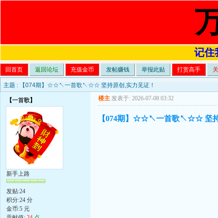
记住我
回首页
返回论坛
充值金币
发帖赚钱
举报此贴
打赏高手
主题 :
【074期】☆☆↖一首歌↖☆☆ 坚持原创,实力见证！
楼主
发表于: 2026-07-08 03:32
【
一首歌
】
【074期】☆☆↖一首歌↖☆☆ 坚
新手上路
发贴:24
积分:24 分
金币:5 元
贡献值:
24
点