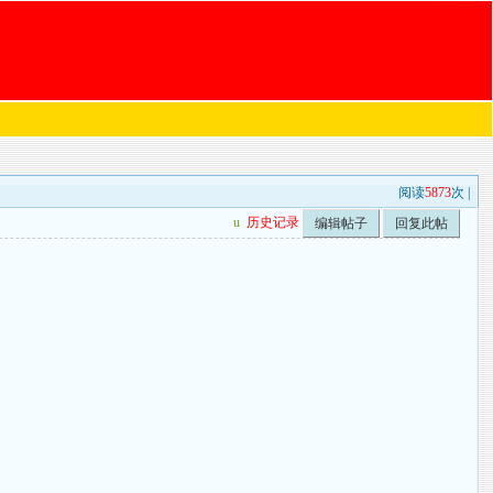
阅读
5873
次 |
u
历史记录
编辑帖子
回复此帖