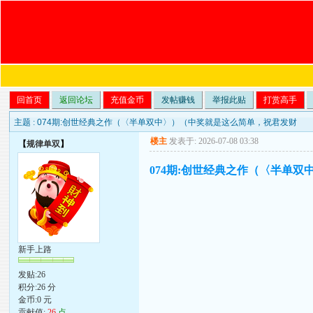
回首页
返回论坛
充值金币
发帖赚钱
举报此贴
打赏高手
主题 :
074期:创世经典之作（〈半单双中〉）（中奖就是这么简单，祝君发财
楼主
发表于: 2026-07-08 03:38
【
规律单双
】
074期:创世经典之作（〈半单
新手上路
发贴:26
积分:26 分
金币:0 元
贡献值:
26
点