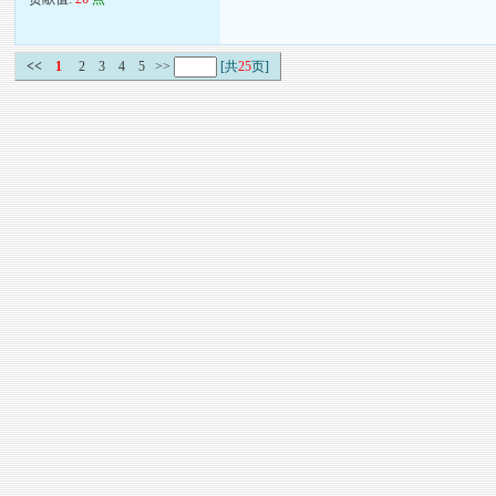
<<
1
2
3
4
5
>>
[共
25
页]