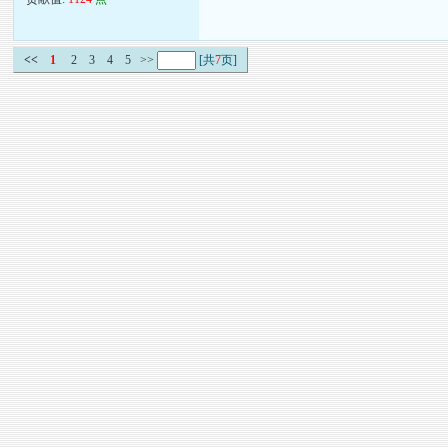
<<
1
2
3
4
5
>>
[共
7
页]