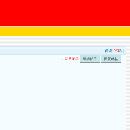
阅读
1963
次 |
u
历史记录
编辑帖子
回复此帖