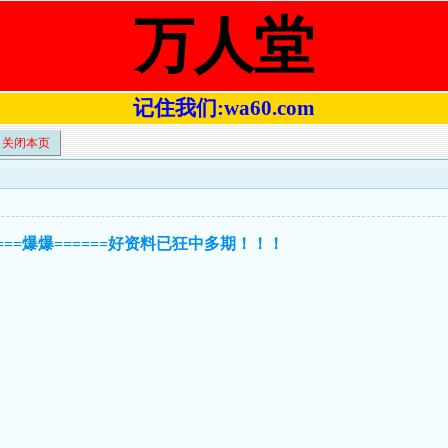
万人堂
记住我们:wa60.com
关闭本页
！
===爆爆======好资料已狂中多期！！！