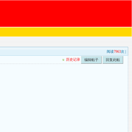
阅读
7963
次 |
u
历史记录
编辑帖子
回复此帖