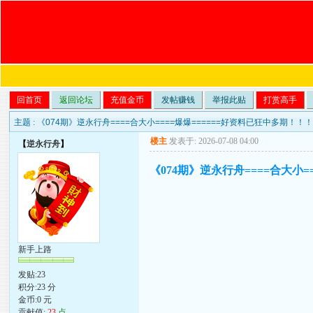
回首页
返回论坛
充值金币
发帖赚钱
举报此贴
打赏高手
主题 :
《074期》逆永行舟====合大小====爆爆======好资料已狂中多期！！
楼主
发表于: 2026-07-08 04:00
【
逆永行舟
】
《074期》逆永行舟====合大小=
新手上路
发贴:23
积分:23 分
金币:0 元
贡献值:
23
点