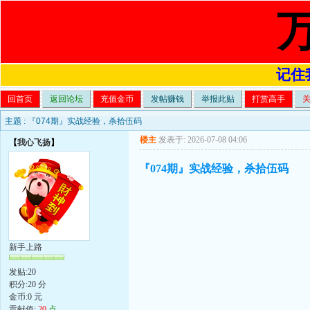
记住我
回首页
返回论坛
充值金币
发帖赚钱
举报此贴
打赏高手
主题 :
『074期』实战经验，杀拾伍码
楼主
发表于: 2026-07-08 04:06
【
我心飞扬
】
『074期』实战经验，杀拾伍码
新手上路
发贴:20
积分:20 分
金币:0 元
贡献值:
20
点