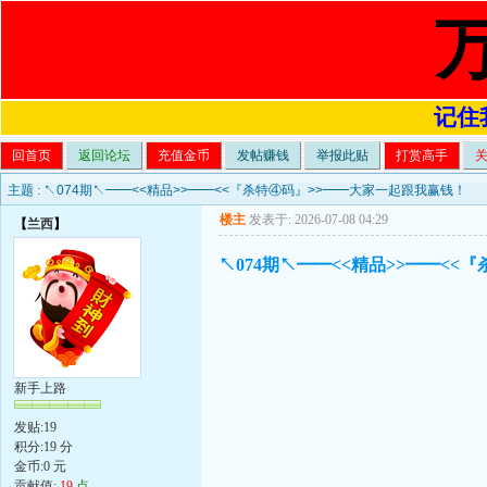
记住我
回首页
返回论坛
充值金币
发帖赚钱
举报此贴
打赏高手
主题 :
↖074期↖━━<<精品>>━━<<『杀特④码』>>━━大家一起跟我赢钱！
楼主
发表于: 2026-07-08 04:29
【
兰西
】
↖074期↖━━<<精品>>━━<
新手上路
发贴:19
积分:19 分
金币:0 元
贡献值:
19
点