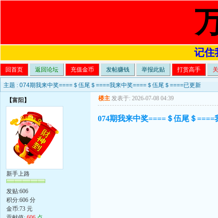
记住我
回首页
返回论坛
充值金币
发帖赚钱
举报此贴
打赏高手
主题 :
074期我来中奖====＄伍尾＄====我来中奖====＄伍尾＄====已更新
楼主
发表于: 2026-07-08 04:39
【
富阳
】
074期我来中奖====＄伍尾＄===
新手上路
发贴:606
积分:606 分
金币:73 元
贡献值:
606
点