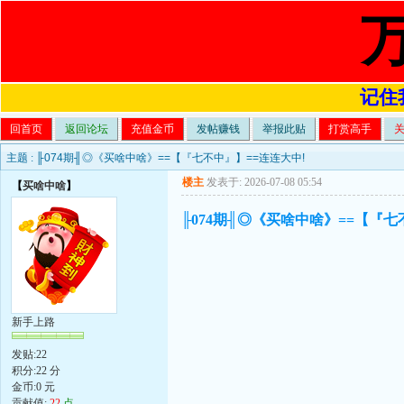
记住我
回首页
返回论坛
充值金币
发帖赚钱
举报此贴
打赏高手
主题 :
╟074期╢◎《买啥中啥》==【『七不中』】==连连大中!
楼主
发表于: 2026-07-08 05:54
【
买啥中啥
】
╟074期╢◎《买啥中啥》==【『七
新手上路
发贴:22
积分:22 分
金币:0 元
贡献值:
22
点