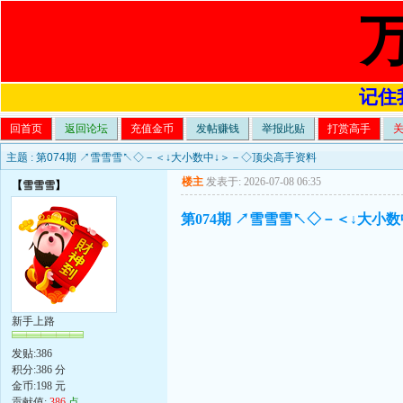
记住我
回首页
返回论坛
充值金币
发帖赚钱
举报此贴
打赏高手
主题 :
第074期 ↗雪雪雪↖◇－＜↓大小数中↓＞－◇顶尖高手资料
楼主
发表于: 2026-07-08 06:35
【
雪雪雪
】
第074期 ↗雪雪雪↖◇－＜↓大小
新手上路
发贴:386
积分:386 分
金币:198 元
贡献值:
386
点