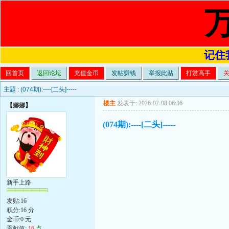
记住我
回首页
返回论坛
充值金币
发帖赚钱
举报此贴
打赏高手
主题 :
(074期):----[二头]-----
楼主
发表于: 2026-07-08 06:36
【
娜娜
】
(074期):----[二头]-----
新手上路
发贴:16
积分:16 分
金币:0 元
贡献值:
16
点