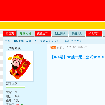
回首页
返回论坛
充值金币
发帖赚钱
举报此贴
打赏高手
主题 :
【074期】★独一无二公式★￥￥￥〖二二码〗￥￥￥￥
楼主
发表于: 2026-07-08 07:27
【
句号终点
】
【074期】★独一无二公式★￥
新手上路
发贴:109
积分:109 分
金币:19 元
贡献值:
109
点