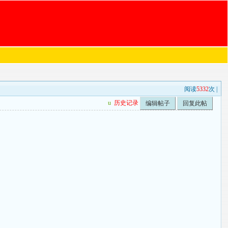
阅读
5332
次 |
u
历史记录
编辑帖子
回复此帖