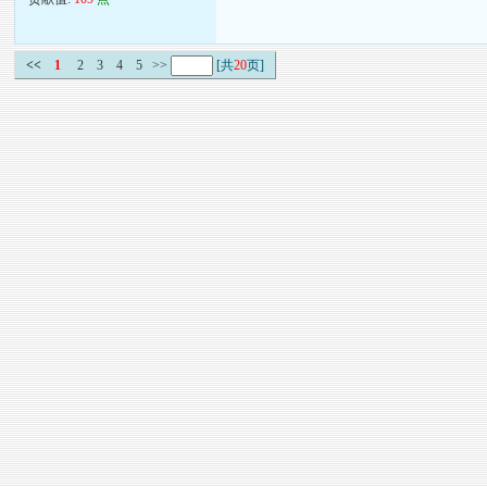
<<
1
2
3
4
5
>>
[共
20
页]