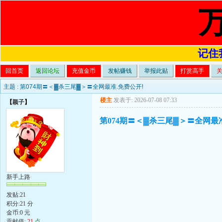
记住我
回首页
返回论坛
充值金币
发帖赚钱
举报此贴
打赏高手
主题 :
第074期〓＜▓杀三尾▓＞〓全网最准.免费公开!
楼主
发表于: 2026-07-08 07:33
【
颖子
】
第074期〓＜▓杀三尾▓＞〓全网最准
新手上路
发贴:21
积分:21 分
金币:0 元
贡献值:
21
点