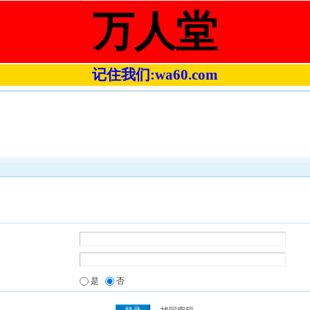
万人堂
记住我们:wa60.com
是
否