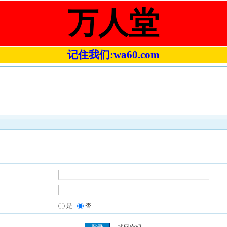
万人堂
记住我们:wa60.com
是
否