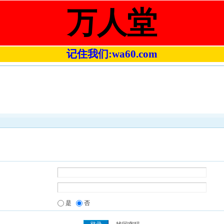
万人堂
记住我们:wa60.com
是
否