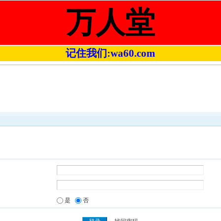
万人堂
记住我们:wa60.com
是
否