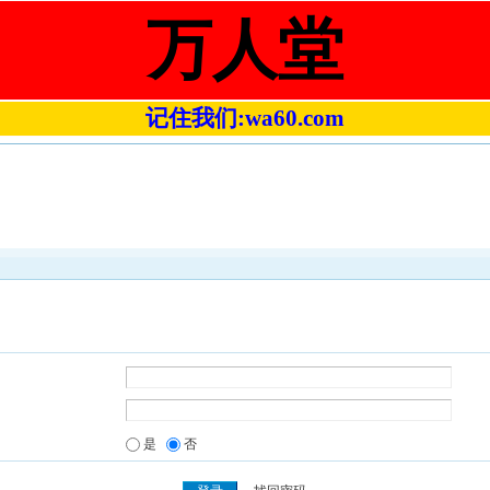
万人堂
记住我们:wa60.com
是
否