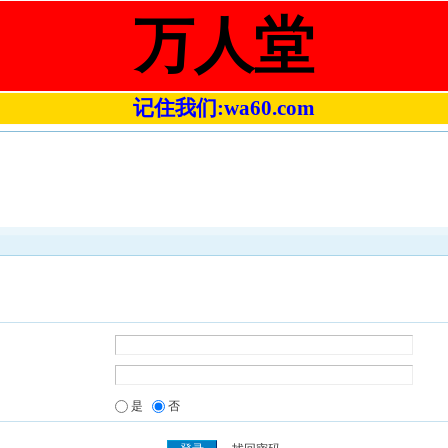
万人堂
记住我们:wa60.com
是
否