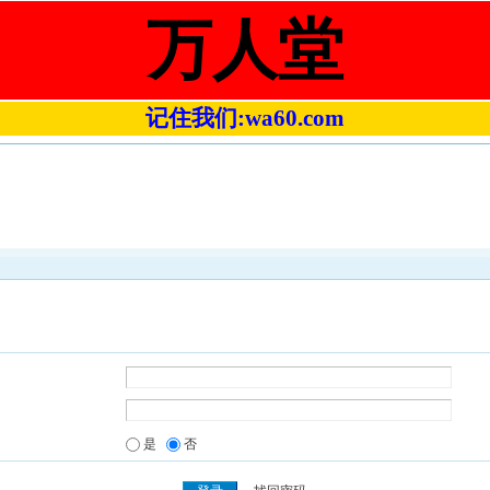
万人堂
记住我们:wa60.com
是
否