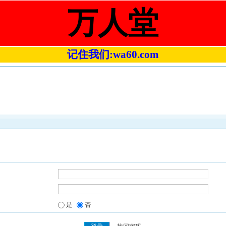
万人堂
记住我们:wa60.com
是
否