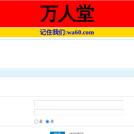
万人堂
记住我们:wa60.com
是
否