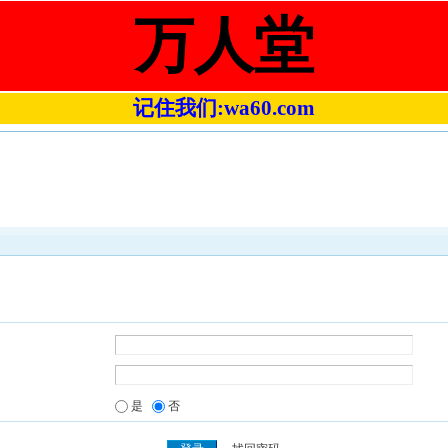
万人堂
记住我们:wa60.com
是
否