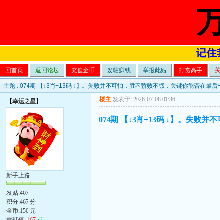
记住我
回首页
返回论坛
充值金币
发帖赚钱
举报此贴
打赏高手
主题 :
074期 【↓3肖+13码 ↓】。失败并不可怕，胜不骄败不馁，关键你能否在最
楼主
发表于: 2026-07-08 01:36
【
幸运之星
】
074期 【↓3肖+13码 ↓】。
新手上路
发贴:467
积分:467 分
金币:150 元
贡献值:
467
点